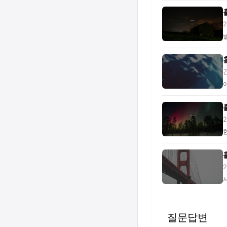
없
분
부
버
질문답변