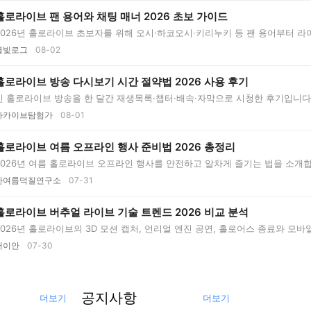
홀로라이브 팬 용어와 채팅 매너 2026 초보 가이드
2026년 홀로라이브 초보자를 위해 오시·하코오시·키리누키 등 팬 용어부터 라
...
별빛로그
08-02
홀로라이브 방송 다시보기 시간 절약법 2026 사용 후기
긴 홀로라이브 방송을 한 달간 재생목록·챕터·배속·자막으로 시청한 후기입니다.
 ...
아카이브탐험가
08-01
홀로라이브 여름 오프라인 행사 준비법 2026 총정리
2026년 여름 홀로라이브 오프라인 행사를 안전하고 알차게 즐기는 법을 소개합
터...
한여름덕질연구소
07-31
홀로라이브 버추얼 라이브 기술 트렌드 2026 비교 분석
2026년 홀로라이브의 3D 모션 캡처, 언리얼 엔진 공연, 홀로어스 종료와 모바
...
서이안
07-30
공지사항
더보기
더보기