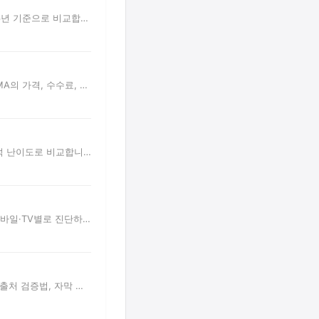
26년 기준으로 비교합니
MA의 가격, 수수료, 해
입덕 난이도로 비교합니
·모바일·TV별로 진단하고
출처 검증법, 자막 활