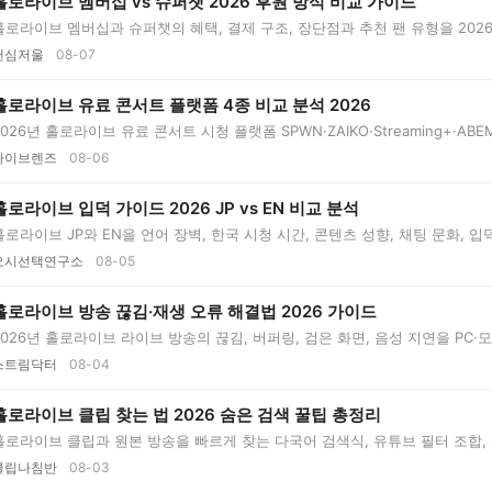
홀로라이브 멤버십 vs 슈퍼챗 2026 후원 방식 비교 가이드
홀로라이브 멤버십과 슈퍼챗의 혜택, 결제 구조, 장단점과 추천 팬 유형을 20
....
팬심저울
08-07
홀로라이브 유료 콘서트 플랫폼 4종 비교 분석 2026
2026년 홀로라이브 유료 콘서트 시청 플랫폼 SPWN·ZAIKO·Streaming+·ABE
 이용, ...
라이브렌즈
08-06
홀로라이브 입덕 가이드 2026 JP vs EN 비교 분석
홀로라이브 JP와 EN을 언어 장벽, 한국 시청 시간, 콘텐츠 성향, 채팅 문화, 
....
오시선택연구소
08-05
홀로라이브 방송 끊김·재생 오류 해결법 2026 가이드
2026년 홀로라이브 라이브 방송의 끊김, 버퍼링, 검은 화면, 음성 지연을 PC
...
스트림닥터
08-04
홀로라이브 클립 찾는 법 2026 숨은 검색 꿀팁 총정리
홀로라이브 클립과 원본 방송을 빠르게 찾는 다국어 검색식, 유튜브 필터 조합, 
...
클립나침반
08-03