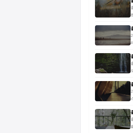
다
외
다
해
용