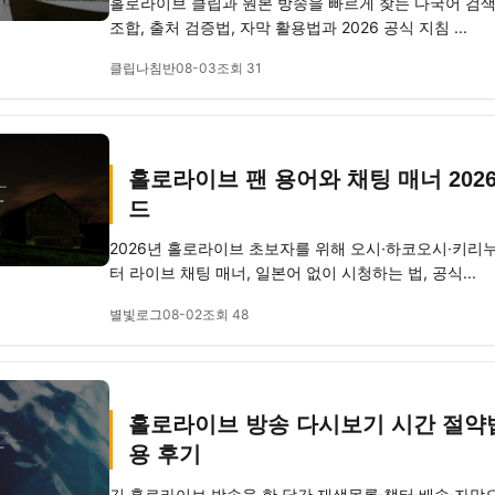
홀로라이브 클립과 원본 방송을 빠르게 찾는 다국어 검색
조합, 출처 검증법, 자막 활용법과 2026 공식 지침 ...
클립나침반
08-03
조회 31
홀로라이브 팬 용어와 채팅 매너 202
드
2026년 홀로라이브 초보자를 위해 오시·하코오시·키리누
터 라이브 채팅 매너, 일본어 없이 시청하는 법, 공식...
별빛로그
08-02
조회 48
홀로라이브 방송 다시보기 시간 절약법 
용 후기
긴 홀로라이브 방송을 한 달간 재생목록·챕터·배속·자막